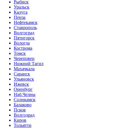
Рыбиск
Уральск
Калуга
Пенза
Нефтекамск
Ставрополь
Волгоград
Пятигорск
Вологда
Кострома
Томск
Череповец
Нижний Тагил
Махачкала
Саранск
Ульяновск
Ижевск
Оренбург
Наб.Челны
Соликамск
Балаково
Псков
Волгодрад
Киров
Тольятти