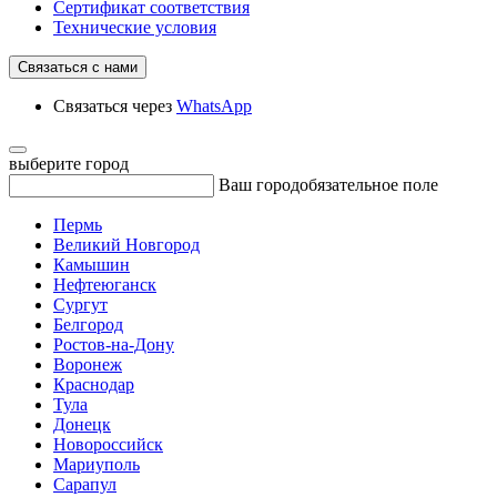
Сертификат соответствия
Технические условия
Связаться с нами
Связаться через
WhatsApp
выберите город
Ваш город
обязательное поле
Пермь
Великий Новгород
Камышин
Нефтеюганск
Сургут
Белгород
Ростов-на-Дону
Воронеж
Краснодар
Тула
Донецк
Новороссийск
Мариуполь
Сарапул