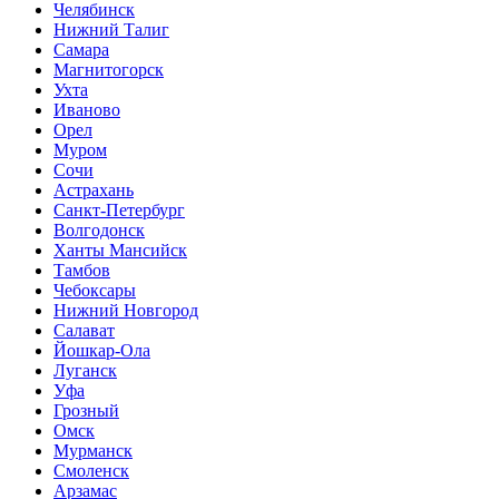
Челябинск
Нижний Талиг
Самара
Магнитогорск
Ухта
Иваново
Орел
Муром
Сочи
Астрахань
Санкт-Петербург
Волгодонск
Ханты Мансийск
Тамбов
Чебоксары
Нижний Новгород
Салават
Йошкар-Ола
Луганск
Уфа
Грозный
Омск
Мурманск
Смоленск
Арзамас